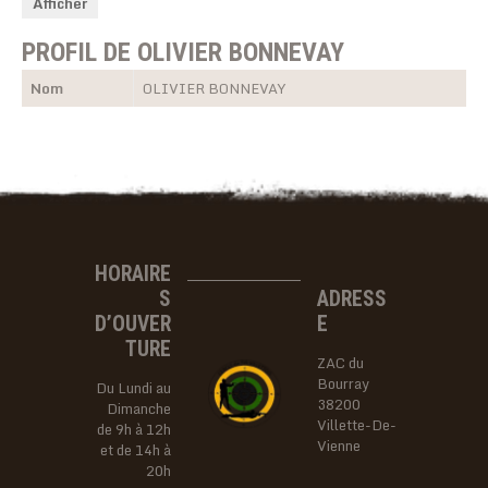
Afficher
PROFIL DE OLIVIER BONNEVAY
Nom
OLIVIER BONNEVAY
HORAIRE
S
ADRESS
D’OUVER
E
TURE
ZAC du
Bourray
Du Lundi au
38200
Dimanche
Villette-De-
de 9h à 12h
Vienne
et de 14h à
20h