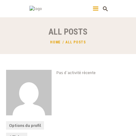
CERCLE DE TIR VILLETTOIS
Le Tir Sportif en Sécurité
ALL POSTS
ASSOCIATION
HOME
ALL POSTS
ACTUALITÉS
L’ASSOCIATION
ADHÉSION
Pas d’activité récente
CONTACT
CONNEXION
Options du profil